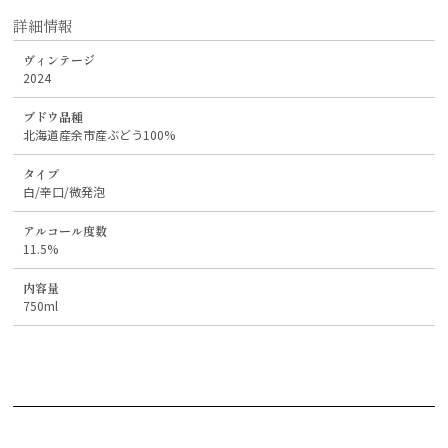
詳細情報
ヴィンテージ
2024
ブドウ品種
北海道産余市産ぶどう100%
タイプ
白/辛口/微発泡
アルコール度数
11.5%
内容量
750ml