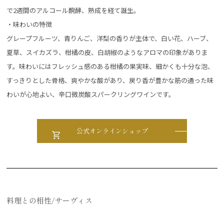
で2週間のアルコール醗酵、熟成を経て誕生。
・味わいの特徴
グレープフルーツ、青りんご、洋梨の香りが主体で、白い花、ハーブ、
夏草、スイカズラ、柑橘の皮、白胡椒のようなアロマの印象がありま
す。味わいにはフレッシュ感のある柑橘の果実味、細かくも十分な泡、
すっきりとした骨格、爽やかな酸があり、戻り香が豊かな筋の通った味
わいが心地よい、辛口微炭酸スパークリングワインです。
公式オンラインショップ
料理との相性/サーヴィス