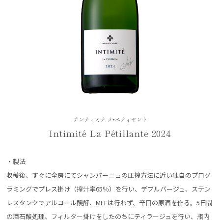
アンティミテ ラ•ペティヤント
Intimité La Pétillante 2024
・製法
収穫後、すぐに全房にてシャンパーニュの圧搾方法に近い独自のプログ
ラミングでプレス掛け（搾汁率65％）を行い、デブルバージュ、ステン
レスタンクでアルコール醗酵、MLFは行わず、辛口の原酒を作る。5日間
の酒石酸処理、フィルター掛けをしたのちにティラージュを行い、瓶内