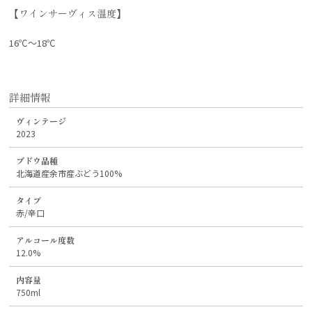
【ワインサーヴィス温度】
16℃～18℃
詳細情報
ヴィンテージ
2023
ブドウ品種
北海道産余市産ぶどう100%
タイプ
赤/辛口
アルコール度数
12.0%
内容量
750ml