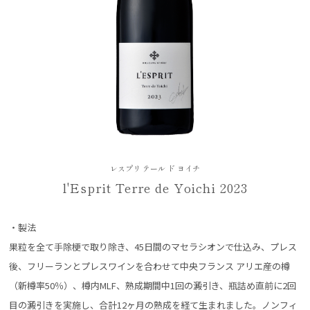
レスプリ テール ド ヨイチ
l'Esprit Terre de Yoichi 2023
・製法
果粒を全て手除梗で取り除き、45日間のマセラシオンで仕込み、プレス
後、フリーランとプレスワインを合わせて中央フランス アリエ産の樽
（新樽率50％）、樽内MLF、熟成期間中1回の澱引き、瓶詰め直前に2回
目の澱引きを実施し、合計12ヶ月の熟成を経て生まれました。ノンフィ